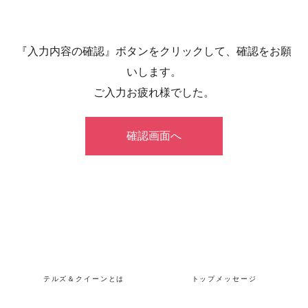
2. 個人情報の利用目的
ご提供いただいた個人情報は、当社が以下の目
『入力内容の確認』ボタンをクリックして、確認をお願
的で利用するものとします。
いします。
採用応募者への情報提供、連絡、通知
ご入力お疲れ様でした。
採用選考手続き
入社後の社員情報管理
なお、応募者の皆様からご提出いただきました
各種書類（履歴書、職務経歴書、成績証明書
等）はご返却いたしませんので、あらかじめご
了承ください。
テルズ＆クイーンとは
トップメッセージ
3. 個人情報の第三者への開示